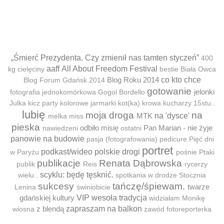
„Śmierć Prezydenta. Czy zmienił nas tamten styczeń”
400
aaff
All About Freedom Festival
kg cielęciny
bestie
Biała Owca
Blog Roku 2014
co kto chce
Blog Forum Gdańsk 2014
gotowanie
jelonki
fotografia jednokomórkowa
Gogol Bordello
Julka
kicz party
kolorowe jarmarki
kot(ka)
krowa
kucharzy 15stu..
lubię
moja droga
na
MTK
na 'dysce'
melka
miss
pieska
odbiło misię
Pan Marian - nie żyje
nawiedzeni
ostatni
panowie na budowie
pasja (fotografowania)
pedicure
Pięć dni
portret
podkast/wideo
polskie drogi
w Paryżu
pośnie
Ptaki
publikacje
Renata Dąbrowska
publik
Reis
rycerzy
scyklu: będę tęsknić.
wielu..
spotkania w drodze
Stocznia
sukcesy
tańczę/śpiewam.
twarze
Lenina
świniobicie
gdańskiej kultury
VIP
wesoła tradycja
widziałam Monikę
z blendą
zapraszam na balkon
wiosna
zawód fotoreporterka