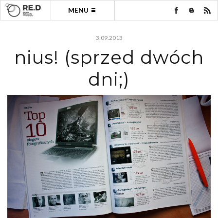
MENU
3.09.2013
nius! (sprzed dwóch
dni;)