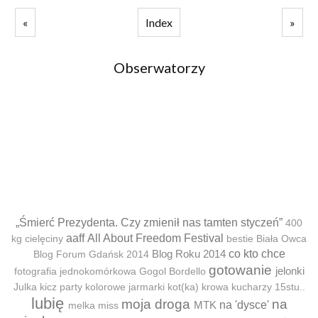
«
Index
»
Obserwatorzy
„Śmierć Prezydenta. Czy zmienił nas tamten styczeń”
400
aaff
All About Freedom Festival
kg cielęciny
bestie
Biała Owca
Blog Roku 2014
co kto chce
Blog Forum Gdańsk 2014
gotowanie
jelonki
fotografia jednokomórkowa
Gogol Bordello
Julka
kicz party
kolorowe jarmarki
kot(ka)
krowa
kucharzy 15stu..
lubię
moja droga
na
MTK
na 'dysce'
melka
miss