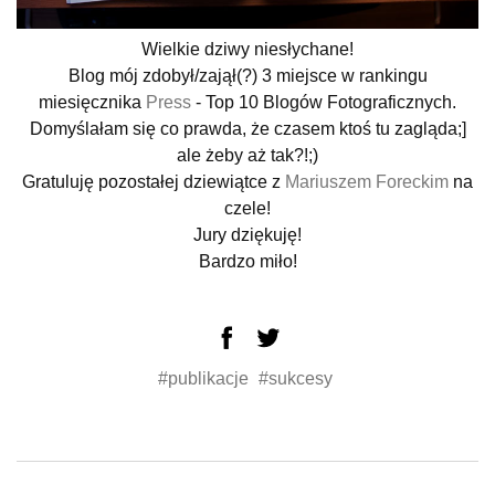
Wielkie dziwy niesłychane!
Blog mój zdobył/zajął(?) 3 miejsce w rankingu
miesięcznika
Press
- Top 10 Blogów Fotograficznych.
Domyślałam się co prawda, że czasem ktoś tu zagląda;]
ale żeby aż tak?!;)
Gratuluję pozostałej dziewiątce z
Mariuszem Foreckim
na
czele!
Jury dziękuję!
Bardzo miło!
#publikacje
#sukcesy