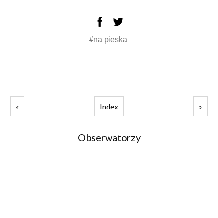
#na pieska
«
Index
»
Obserwatorzy