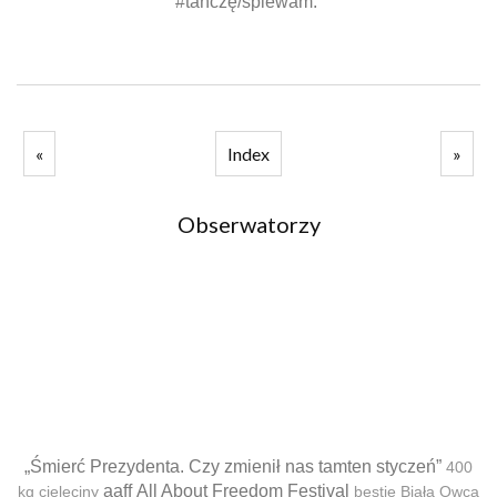
#tańczę/śpiewam.
«
Index
»
Obserwatorzy
„Śmierć Prezydenta. Czy zmienił nas tamten styczeń”
400
aaff
All About Freedom Festival
kg cielęciny
bestie
Biała Owca