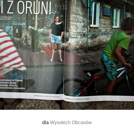
dla
Wysokich Obcasów