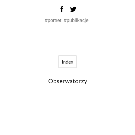
#portret
#publikacje
Index
Obserwatorzy