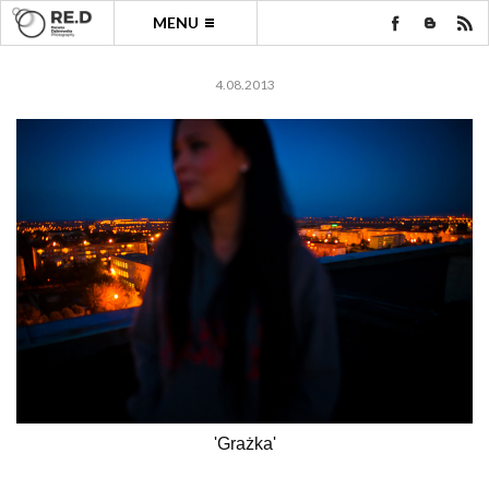
MENU
4.08.2013
'Grażka'