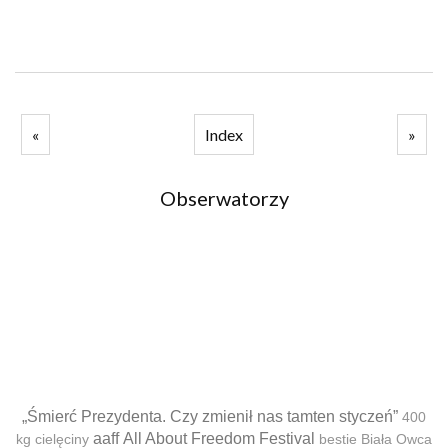
«
Index
»
Obserwatorzy
„Śmierć Prezydenta. Czy zmienił nas tamten styczeń”
400
aaff
All About Freedom Festival
kg cielęciny
bestie
Biała Owca