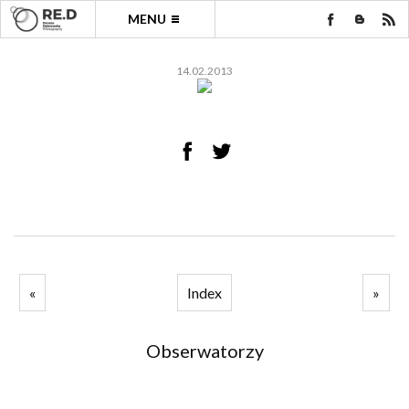
MENU
14.02.2013
«
Index
»
Obserwatorzy