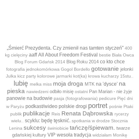
„Śmierć Prezydenta. Czy zmienił nas tamten styczeń”
400
aaff
All About Freedom Festival
kg cielęciny
bestie
Biała Owca
Blog Roku 2014
co kto chce
Blog Forum Gdańsk 2014
gotowanie
jelonki
fotografia jednokomórkowa
Gogol Bordello
Julka
kicz party
kolorowe jarmarki
kot(ka)
krowa
kucharzy 15stu..
lubię
moja droga
na
MTK
na 'dysce'
melka
miss
pieska
odbiło misię
Pan Marian - nie żyje
nawiedzeni
ostatni
panowie na budowie
pasja (fotografowania)
pedicure
Pięć dni
portret
podkast/wideo
polskie drogi
w Paryżu
pośnie
Ptaki
publikacje
Renata Dąbrowska
publik
Reis
rycerzy
scyklu: będę tęsknić.
wielu..
spotkania w drodze
Stocznia
sukcesy
tańczę/śpiewam.
twarze
Lenina
świniobicie
gdańskiej kultury
VIP
wesoła tradycja
widziałam Monikę