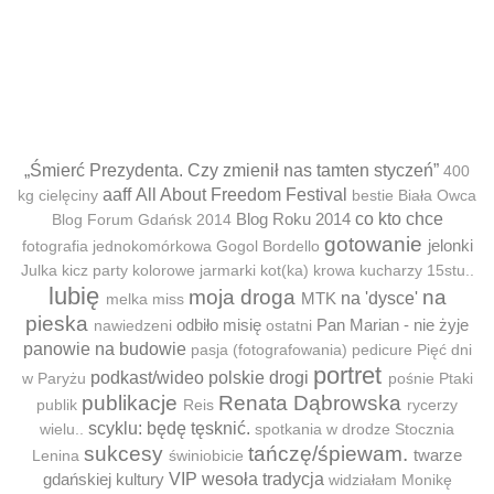
„Śmierć Prezydenta. Czy zmienił nas tamten styczeń”
400
aaff
All About Freedom Festival
kg cielęciny
bestie
Biała Owca
Blog Roku 2014
co kto chce
Blog Forum Gdańsk 2014
gotowanie
jelonki
fotografia jednokomórkowa
Gogol Bordello
Julka
kicz party
kolorowe jarmarki
kot(ka)
krowa
kucharzy 15stu..
lubię
moja droga
na
MTK
na 'dysce'
melka
miss
pieska
odbiło misię
Pan Marian - nie żyje
nawiedzeni
ostatni
panowie na budowie
pasja (fotografowania)
pedicure
Pięć dni
portret
podkast/wideo
polskie drogi
w Paryżu
pośnie
Ptaki
publikacje
Renata Dąbrowska
publik
Reis
rycerzy
scyklu: będę tęsknić.
wielu..
spotkania w drodze
Stocznia
sukcesy
tańczę/śpiewam.
twarze
Lenina
świniobicie
gdańskiej kultury
VIP
wesoła tradycja
widziałam Monikę