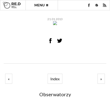
MENU
21.01.2013
«
Index
»
Obserwatorzy