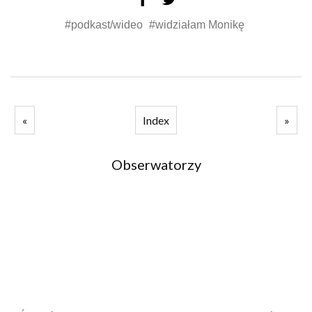
#podkast/wideo
#widziałam Monikę
«
Index
»
Obserwatorzy