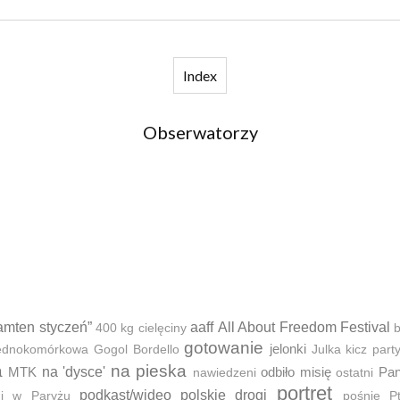
Index
Obserwatorzy
amten styczeń”
aaff
All About Freedom Festival
400 kg cielęciny
b
gotowanie
jelonki
 jednokomórkowa
Gogol Bordello
Julka
kicz part
a
na pieska
MTK
na 'dysce'
odbiło misię
Pan
nawiedzeni
ostatni
portret
podkast/wideo
polskie drogi
ni w Paryżu
pośnie
P