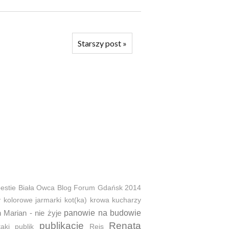
Starszy post
»
estie
Biała Owca
Blog Forum Gdańsk 2014
y
kolorowe jarmarki
kot(ka)
krowa
kucharzy
 Marian - nie żyje
panowie na budowie
publikacje
Renata
taki
publik
Reis