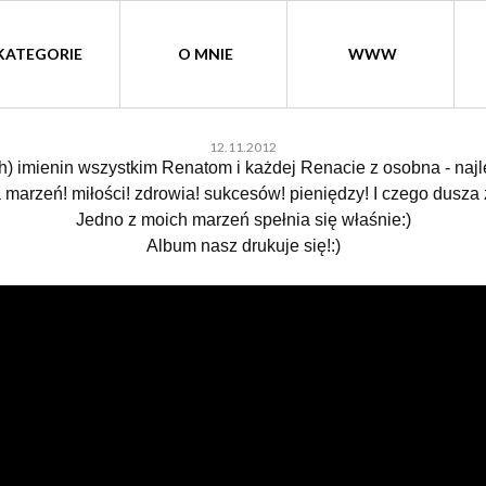
KATEGORIE
O MNIE
WWW
12.11.2012
h) imienin wszystkim Renatom i każdej Renacie z osobna - najl
 marzeń! miłości! zdrowia! sukcesów! pieniędzy! I czego dusza
Jedno z moich marzeń spełnia się właśnie:)
Album nasz drukuje się!:)