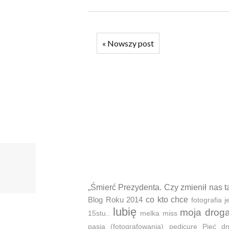
«
Nowszy post
„Śmierć Prezydenta. Czy zmienił nas t
Blog Roku 2014
co kto chce
fotografia
lubię
moja drog
15stu..
melka
miss
pasja (fotografowania)
pedicure
Pięć d