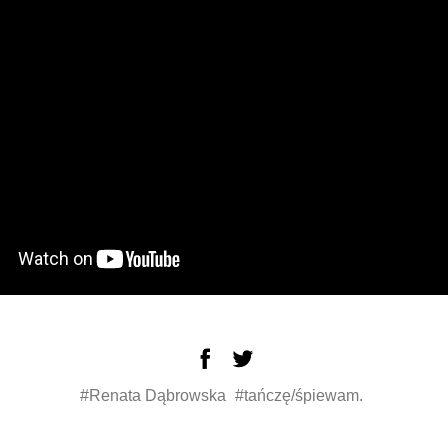
#Renata Dąbrowska
#tańczę/śpiewam.