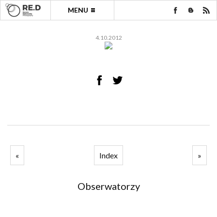
MENU
4.10.2012
«
Index
»
Obserwatorzy