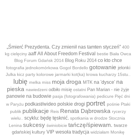
„Śmierć Prezydenta. Czy zmienił nas tamten styczeń”
400
aaff
All About Freedom Festival
kg cielęciny
bestie
Biała Owca
Blog Roku 2014
co kto chce
Blog Forum Gdańsk 2014
gotowanie
jelonki
fotografia jednokomórkowa
Gogol Bordello
Julka
kicz party
kolorowe jarmarki
kot(ka)
krowa
kucharzy 15stu..
lubię
moja droga
na
MTK
na 'dysce'
melka
miss
pieska
odbiło misię
Pan Marian - nie żyje
nawiedzeni
ostatni
panowie na budowie
pasja (fotografowania)
pedicure
Pięć dni
portret
podkast/wideo
polskie drogi
w Paryżu
pośnie
Ptaki
publikacje
Renata Dąbrowska
publik
Reis
rycerzy
scyklu: będę tęsknić.
wielu..
spotkania w drodze
Stocznia
sukcesy
tańczę/śpiewam.
twarze
Lenina
świniobicie
gdańskiej kultury
VIP
wesoła tradycja
widziałam Monikę