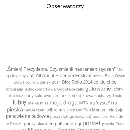
Obserwatorzy
„Śmierć Prezydenta. Czy zmienił nas tamten styczeń”
400
aaff
All About Freedom Festival
kg cielęciny
bestie
Biała Owca
Blog Roku 2014
co kto chce
Blog Forum Gdańsk 2014
gotowanie
jelonki
fotografia jednokomórkowa
Gogol Bordello
Julka
kicz party
kolorowe jarmarki
kot(ka)
krowa
kucharzy 15stu..
lubię
moja droga
na
MTK
na 'dysce'
melka
miss
pieska
odbiło misię
Pan Marian - nie żyje
nawiedzeni
ostatni
panowie na budowie
pasja (fotografowania)
pedicure
Pięć dni
portret
podkast/wideo
polskie drogi
w Paryżu
pośnie
Ptaki