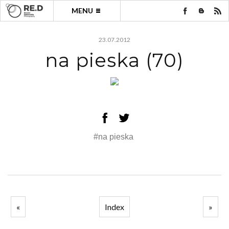
MENU
23.07.2012
na pieska (70)
#na pieska
«
Index
»