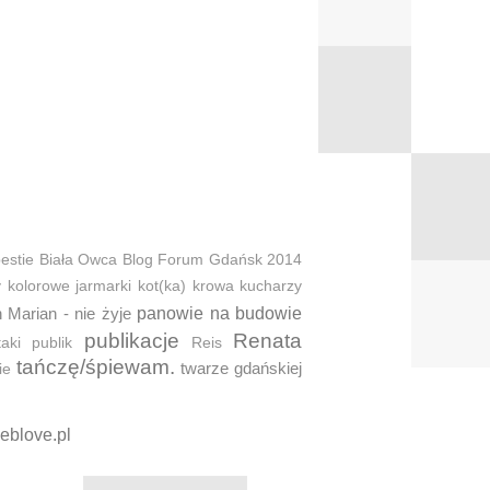
estie
Biała Owca
Blog Forum Gdańsk 2014
y
kolorowe jarmarki
kot(ka)
krowa
kucharzy
 Marian - nie żyje
panowie na budowie
publikacje
Renata
taki
publik
Reis
tańczę/śpiewam.
twarze gdańskiej
ie
eblove.pl