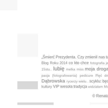
„Śmierć Prezydenta. Czy zmienił nas t
Blog Roku 2014
co kto chce
fotografia
lubię
moja drog
15stu..
melka
miss
pasja (fotografowania)
pedicure
Pięć d
Dąbrowska
scyklu: bę
rycerzy wielu..
kultury
VIP
wesoła tradycja
widziałam M
© Renat