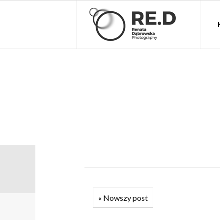
«
Nowszy post