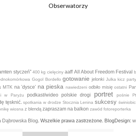
Obserwatorzy
amten styczeń”
aaff
All About Freedom Festival
400 kg cielęciny
b
gotowanie
jelonki
 jednokomórkowa
Gogol Bordello
Julka
kicz part
a
na pieska
MTK
na 'dysce'
odbiło misię
Pan
nawiedzeni
ostatni
portret
podkast/wideo
polskie drogi
ni w Paryżu
pośnie
P
sukcesy
dę tęsknić.
spotkania w drodze
Stocznia Lenina
świniobic
z blendą
zapraszam na balkon
onikę
wiosna
zawód fotoreporterka
a Dąbrowska Blog
. Wszelkie prawa zastrzeżone. BlogDesign:
w