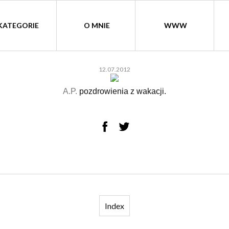
KATEGORIE
O MNIE
WWW
12.07.2012
A.P.
pozdrowienia z wakacji.
Index