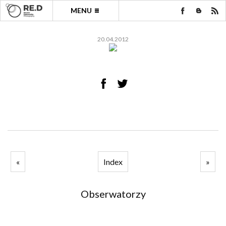
MENU
20.04.2012
«
Index
»
Obserwatorzy