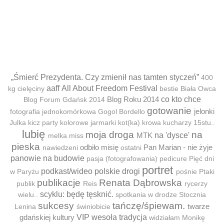
„Śmierć Prezydenta. Czy zmienił nas tamten styczeń”
400
aaff
All About Freedom Festival
kg cielęciny
bestie
Biała Owca
Blog Roku 2014
co kto chce
Blog Forum Gdańsk 2014
gotowanie
jelonki
fotografia jednokomórkowa
Gogol Bordello
Julka
kicz party
kolorowe jarmarki
kot(ka)
krowa
kucharzy 15stu..
lubię
moja droga
na
MTK
na 'dysce'
melka
miss
pieska
odbiło misię
Pan Marian - nie żyje
nawiedzeni
ostatni
panowie na budowie
pasja (fotografowania)
pedicure
Pięć dni
portret
podkast/wideo
polskie drogi
w Paryżu
pośnie
Ptaki
publikacje
Renata Dąbrowska
publik
Reis
rycerzy
scyklu: będę tęsknić.
wielu..
spotkania w drodze
Stocznia
sukcesy
tańczę/śpiewam.
twarze
Lenina
świniobicie
gdańskiej kultury
VIP
wesoła tradycja
widziałam Monikę