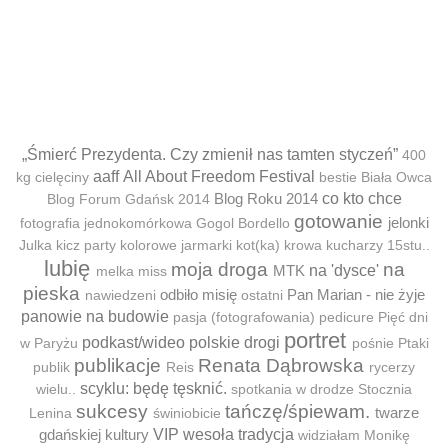
„Śmierć Prezydenta. Czy zmienił nas tamten styczeń”
400
aaff
All About Freedom Festival
kg cielęciny
bestie
Biała Owca
Blog Roku 2014
co kto chce
Blog Forum Gdańsk 2014
gotowanie
jelonki
fotografia jednokomórkowa
Gogol Bordello
Julka
kicz party
kolorowe jarmarki
kot(ka)
krowa
kucharzy 15stu..
lubię
moja droga
na
MTK
na 'dysce'
melka
miss
pieska
odbiło misię
Pan Marian - nie żyje
nawiedzeni
ostatni
panowie na budowie
pasja (fotografowania)
pedicure
Pięć dni
portret
podkast/wideo
polskie drogi
w Paryżu
pośnie
Ptaki
publikacje
Renata Dąbrowska
publik
Reis
rycerzy
scyklu: będę tęsknić.
wielu..
spotkania w drodze
Stocznia
sukcesy
tańczę/śpiewam.
twarze
Lenina
świniobicie
gdańskiej kultury
VIP
wesoła tradycja
widziałam Monikę