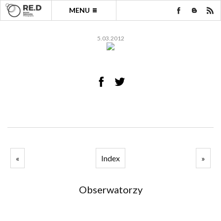
MENU
5.03.2012
«
Index
»
Obserwatorzy