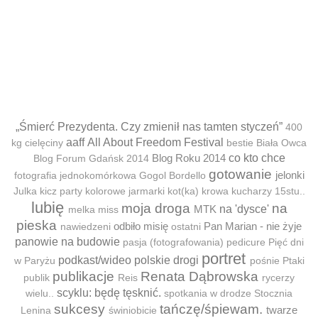
„Śmierć Prezydenta. Czy zmienił nas tamten styczeń”
400
aaff
All About Freedom Festival
kg cielęciny
bestie
Biała Owca
Blog Roku 2014
co kto chce
Blog Forum Gdańsk 2014
gotowanie
jelonki
fotografia jednokomórkowa
Gogol Bordello
Julka
kicz party
kolorowe jarmarki
kot(ka)
krowa
kucharzy 15stu..
lubię
moja droga
na
MTK
na 'dysce'
melka
miss
pieska
odbiło misię
Pan Marian - nie żyje
nawiedzeni
ostatni
panowie na budowie
pasja (fotografowania)
pedicure
Pięć dni
portret
podkast/wideo
polskie drogi
w Paryżu
pośnie
Ptaki
publikacje
Renata Dąbrowska
publik
Reis
rycerzy
scyklu: będę tęsknić.
wielu..
spotkania w drodze
Stocznia
sukcesy
tańczę/śpiewam.
twarze
Lenina
świniobicie