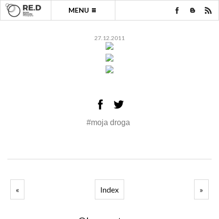
MENU
27.12.2011
#moja droga
«
Index
»