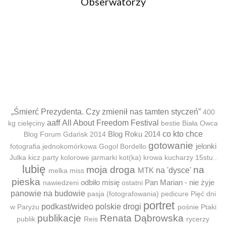
Obserwatorzy
„Śmierć Prezydenta. Czy zmienił nas tamten styczeń”
400
aaff
All About Freedom Festival
kg cielęciny
bestie
Biała Owca
Blog Roku 2014
co kto chce
Blog Forum Gdańsk 2014
gotowanie
jelonki
fotografia jednokomórkowa
Gogol Bordello
Julka
kicz party
kolorowe jarmarki
kot(ka)
krowa
kucharzy 15stu..
lubię
moja droga
na
MTK
na 'dysce'
melka
miss
pieska
odbiło misię
Pan Marian - nie żyje
nawiedzeni
ostatni
panowie na budowie
pasja (fotografowania)
pedicure
Pięć dni
portret
podkast/wideo
polskie drogi
w Paryżu
pośnie
Ptaki
publikacje
Renata Dąbrowska
publik
Reis
rycerzy