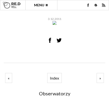
MENU
3.12.2011
«
Index
»
Obserwatorzy