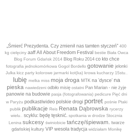
„Śmierć Prezydenta. Czy zmienił nas tamten styczeń”
400
aaff
All About Freedom Festival
kg cielęciny
bestie
Biała Owca
Blog Roku 2014
co kto chce
Blog Forum Gdańsk 2014
gotowanie
jelonki
fotografia jednokomórkowa
Gogol Bordello
Julka
kicz party
kolorowe jarmarki
kot(ka)
krowa
kucharzy 15stu..
lubię
moja droga
na
MTK
na 'dysce'
melka
miss
pieska
odbiło misię
Pan Marian - nie żyje
nawiedzeni
ostatni
panowie na budowie
pasja (fotografowania)
pedicure
Pięć dni
portret
podkast/wideo
polskie drogi
w Paryżu
pośnie
Ptaki
publikacje
Renata Dąbrowska
publik
Reis
rycerzy
scyklu: będę tęsknić.
wielu..
spotkania w drodze
Stocznia
sukcesy
tańczę/śpiewam.
twarze
Lenina
świniobicie
gdańskiej kultury
VIP
wesoła tradycja
widziałam Monikę