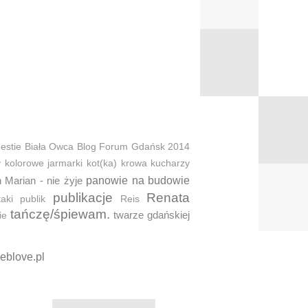
estie
Biała Owca
Blog Forum Gdańsk 2014
y
kolorowe jarmarki
kot(ka)
krowa
kucharzy
 Marian - nie żyje
panowie na budowie
publikacje
Renata
taki
publik
Reis
tańczę/śpiewam.
twarze gdańskiej
ie
eblove.pl