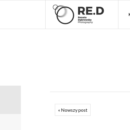
«
Nowszy post