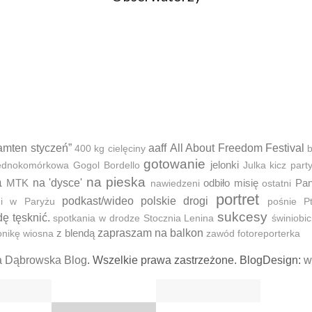
amten styczeń”
aaff
All About Freedom Festival
400 kg cielęciny
b
gotowanie
jelonki
 jednokomórkowa
Gogol Bordello
Julka
kicz part
a
na pieska
MTK
na 'dysce'
odbiło misię
Pan
nawiedzeni
ostatni
portret
podkast/wideo
polskie drogi
ni w Paryżu
pośnie
P
sukcesy
dę tęsknić.
spotkania w drodze
Stocznia Lenina
świniobic
z blendą
zapraszam na balkon
onikę
wiosna
zawód fotoreporterka
a Dąbrowska Blog
. Wszelkie prawa zastrzeżone. BlogDesign:
w