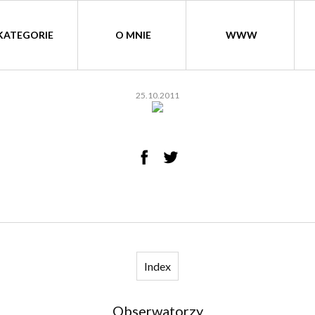
KATEGORIE
O MNIE
WWW
25.10.2011
Index
Obserwatorzy