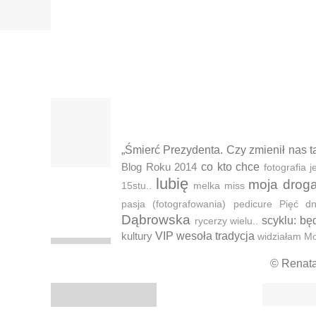
„Śmierć Prezydenta. Czy zmienił nas t
Blog Roku 2014
co kto chce
fotografia
lubię
moja drog
15stu..
melka
miss
pasja (fotografowania)
pedicure
Pięć d
Dąbrowska
scyklu: bę
rycerzy wielu..
kultury
VIP
wesoła tradycja
widziałam M
© Renat