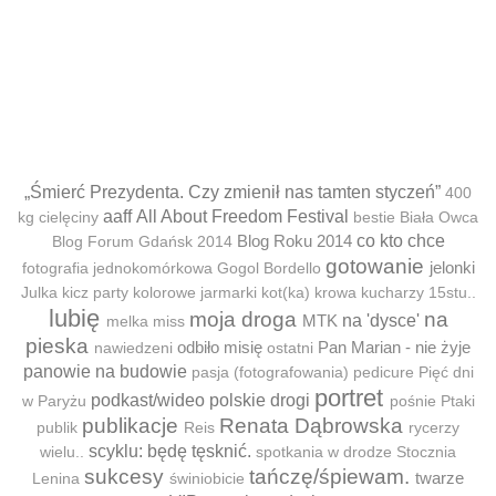
„Śmierć Prezydenta. Czy zmienił nas tamten styczeń”
400
aaff
All About Freedom Festival
kg cielęciny
bestie
Biała Owca
Blog Roku 2014
co kto chce
Blog Forum Gdańsk 2014
gotowanie
jelonki
fotografia jednokomórkowa
Gogol Bordello
Julka
kicz party
kolorowe jarmarki
kot(ka)
krowa
kucharzy 15stu..
lubię
moja droga
na
MTK
na 'dysce'
melka
miss
pieska
odbiło misię
Pan Marian - nie żyje
nawiedzeni
ostatni
panowie na budowie
pasja (fotografowania)
pedicure
Pięć dni
portret
podkast/wideo
polskie drogi
w Paryżu
pośnie
Ptaki
publikacje
Renata Dąbrowska
publik
Reis
rycerzy
scyklu: będę tęsknić.
wielu..
spotkania w drodze
Stocznia
sukcesy
tańczę/śpiewam.
twarze
Lenina
świniobicie