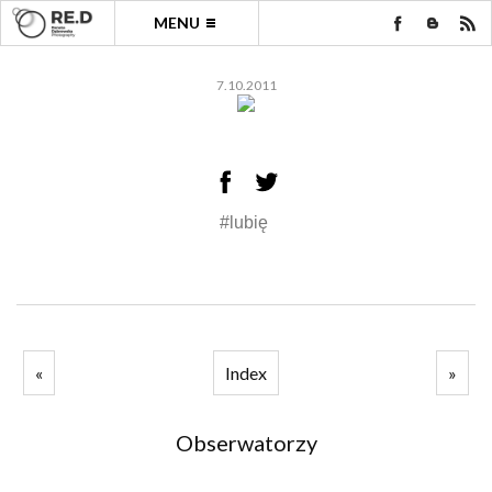
MENU
7.10.2011
#lubię
«
Index
»
Obserwatorzy