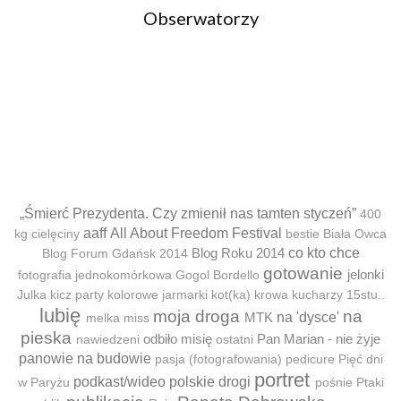
Obserwatorzy
„Śmierć Prezydenta. Czy zmienił nas tamten styczeń”
400
aaff
All About Freedom Festival
kg cielęciny
bestie
Biała Owca
Blog Roku 2014
co kto chce
Blog Forum Gdańsk 2014
gotowanie
jelonki
fotografia jednokomórkowa
Gogol Bordello
Julka
kicz party
kolorowe jarmarki
kot(ka)
krowa
kucharzy 15stu..
lubię
moja droga
na
MTK
na 'dysce'
melka
miss
pieska
odbiło misię
Pan Marian - nie żyje
nawiedzeni
ostatni
panowie na budowie
pasja (fotografowania)
pedicure
Pięć dni
portret
podkast/wideo
polskie drogi
w Paryżu
pośnie
Ptaki