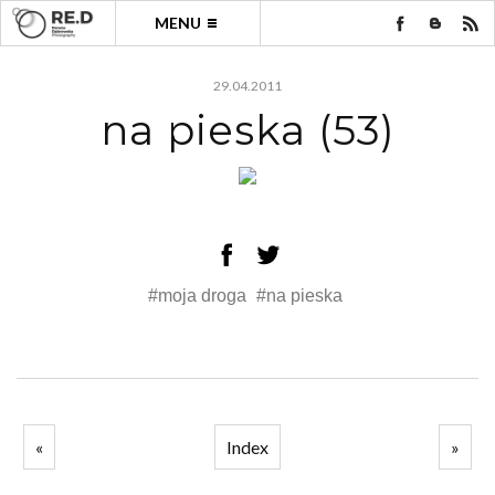
MENU
29.04.2011
na pieska (53)
#moja droga
#na pieska
«
Index
»