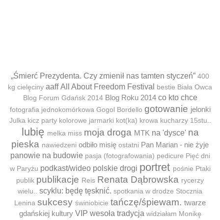
„Śmierć Prezydenta. Czy zmienił nas tamten styczeń”
400
aaff
All About Freedom Festival
kg cielęciny
bestie
Biała Owca
Blog Roku 2014
co kto chce
Blog Forum Gdańsk 2014
gotowanie
jelonki
fotografia jednokomórkowa
Gogol Bordello
Julka
kicz party
kolorowe jarmarki
kot(ka)
krowa
kucharzy 15stu..
lubię
moja droga
na
MTK
na 'dysce'
melka
miss
pieska
odbiło misię
Pan Marian - nie żyje
nawiedzeni
ostatni
panowie na budowie
pasja (fotografowania)
pedicure
Pięć dni
portret
podkast/wideo
polskie drogi
w Paryżu
pośnie
Ptaki
publikacje
Renata Dąbrowska
publik
Reis
rycerzy
scyklu: będę tęsknić.
wielu..
spotkania w drodze
Stocznia
sukcesy
tańczę/śpiewam.
twarze
Lenina
świniobicie
gdańskiej kultury
VIP
wesoła tradycja
widziałam Monikę