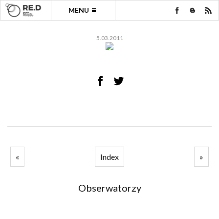
MENU
5.03.2011
«
Index
»
Obserwatorzy