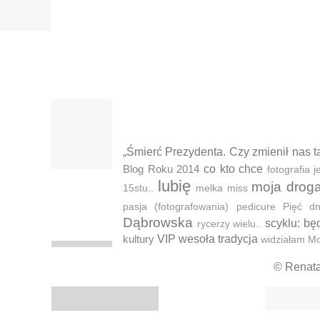
„Śmierć Prezydenta. Czy zmienił nas t
Blog Roku 2014
co kto chce
fotografia
lubię
moja drog
15stu..
melka
miss
pasja (fotografowania)
pedicure
Pięć d
Dąbrowska
scyklu: bę
rycerzy wielu..
kultury
VIP
wesoła tradycja
widziałam M
© Renat