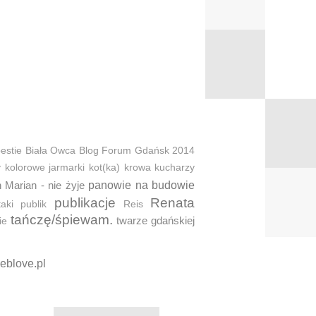
estie
Biała Owca
Blog Forum Gdańsk 2014
y
kolorowe jarmarki
kot(ka)
krowa
kucharzy
 Marian - nie żyje
panowie na budowie
publikacje
Renata
taki
publik
Reis
tańczę/śpiewam.
twarze gdańskiej
ie
eblove.pl