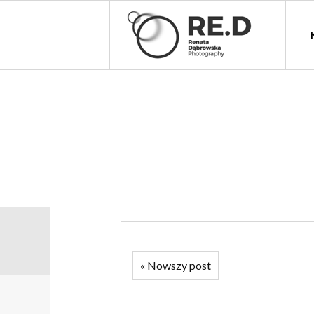
«
Nowszy post