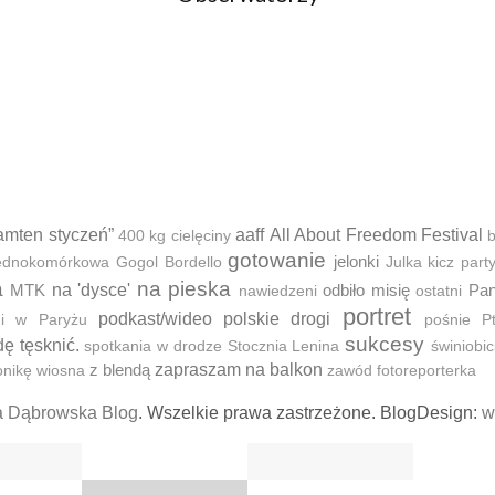
amten styczeń”
aaff
All About Freedom Festival
400 kg cielęciny
b
gotowanie
jelonki
 jednokomórkowa
Gogol Bordello
Julka
kicz part
a
na pieska
MTK
na 'dysce'
odbiło misię
Pan
nawiedzeni
ostatni
portret
podkast/wideo
polskie drogi
ni w Paryżu
pośnie
P
sukcesy
dę tęsknić.
spotkania w drodze
Stocznia Lenina
świniobic
z blendą
zapraszam na balkon
onikę
wiosna
zawód fotoreporterka
a Dąbrowska Blog
. Wszelkie prawa zastrzeżone. BlogDesign:
w