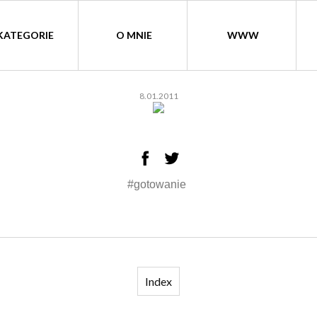
KATEGORIE
O MNIE
WWW
8.01.2011
#gotowanie
Index