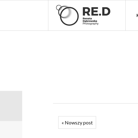
«
Nowszy post