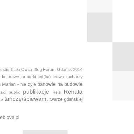
estie
Biała Owca
Blog Forum Gdańsk 2014
y
kolorowe jarmarki
kot(ka)
krowa
kucharzy
 Marian - nie żyje
panowie na budowie
publikacje
Renata
taki
publik
Reis
tańczę/śpiewam.
twarze gdańskiej
ie
eblove.pl