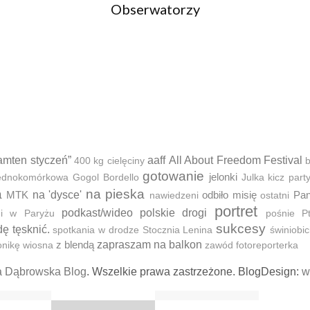
Obserwatorzy
amten styczeń”
aaff
All About Freedom Festival
400 kg cielęciny
b
gotowanie
jelonki
 jednokomórkowa
Gogol Bordello
Julka
kicz part
a
na pieska
MTK
na 'dysce'
odbiło misię
Pan
nawiedzeni
ostatni
portret
podkast/wideo
polskie drogi
ni w Paryżu
pośnie
P
sukcesy
dę tęsknić.
spotkania w drodze
Stocznia Lenina
świniobic
z blendą
zapraszam na balkon
onikę
wiosna
zawód fotoreporterka
a Dąbrowska Blog
. Wszelkie prawa zastrzeżone. BlogDesign:
w