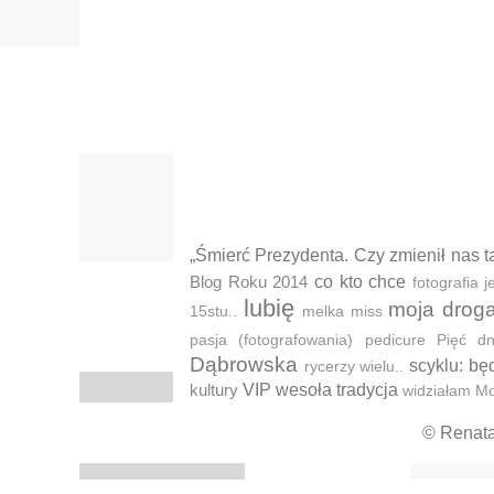
„Śmierć Prezydenta. Czy zmienił nas t
Blog Roku 2014
co kto chce
fotografia
lubię
moja drog
15stu..
melka
miss
pasja (fotografowania)
pedicure
Pięć d
Dąbrowska
scyklu: bę
rycerzy wielu..
kultury
VIP
wesoła tradycja
widziałam M
© Renat