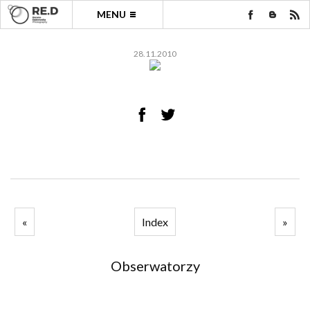
MENU
28.11.2010
«
Index
»
Obserwatorzy