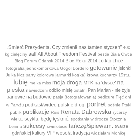
„Śmierć Prezydenta. Czy zmienił nas tamten styczeń”
400
aaff
All About Freedom Festival
kg cielęciny
bestie
Biała Owca
Blog Roku 2014
co kto chce
Blog Forum Gdańsk 2014
gotowanie
jelonki
fotografia jednokomórkowa
Gogol Bordello
Julka
kicz party
kolorowe jarmarki
kot(ka)
krowa
kucharzy 15stu..
lubię
moja droga
na
MTK
na 'dysce'
melka
miss
pieska
odbiło misię
Pan Marian - nie żyje
nawiedzeni
ostatni
panowie na budowie
pasja (fotografowania)
pedicure
Pięć dni
portret
podkast/wideo
polskie drogi
w Paryżu
pośnie
Ptaki
publikacje
Renata Dąbrowska
publik
Reis
rycerzy
scyklu: będę tęsknić.
wielu..
spotkania w drodze
Stocznia
sukcesy
tańczę/śpiewam.
twarze
Lenina
świniobicie
gdańskiej kultury
VIP
wesoła tradycja
widziałam Monikę