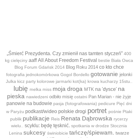
„Śmierć Prezydenta. Czy zmienił nas tamten styczeń”
400
aaff
All About Freedom Festival
kg cielęciny
bestie
Biała Owca
Blog Roku 2014
co kto chce
Blog Forum Gdańsk 2014
gotowanie
jelonki
fotografia jednokomórkowa
Gogol Bordello
Julka
kicz party
kolorowe jarmarki
kot(ka)
krowa
kucharzy 15stu..
lubię
moja droga
na
MTK
na 'dysce'
melka
miss
pieska
odbiło misię
Pan Marian - nie żyje
nawiedzeni
ostatni
panowie na budowie
pasja (fotografowania)
pedicure
Pięć dni
portret
podkast/wideo
polskie drogi
w Paryżu
pośnie
Ptaki
publikacje
Renata Dąbrowska
publik
Reis
rycerzy
scyklu: będę tęsknić.
wielu..
spotkania w drodze
Stocznia
sukcesy
tańczę/śpiewam.
twarze
Lenina
świniobicie