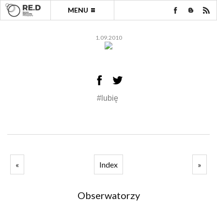
MENU
1.09.2010
#lubię
«
Index
»
Obserwatorzy