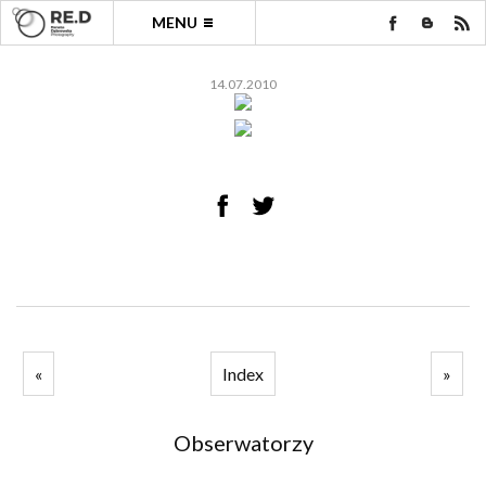
MENU
14.07.2010
«
Index
»
Obserwatorzy