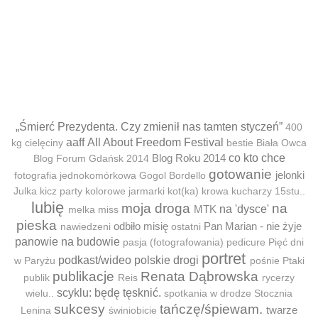
„Śmierć Prezydenta. Czy zmienił nas tamten styczeń”
400
aaff
All About Freedom Festival
kg cielęciny
bestie
Biała Owca
Blog Roku 2014
co kto chce
Blog Forum Gdańsk 2014
gotowanie
jelonki
fotografia jednokomórkowa
Gogol Bordello
Julka
kicz party
kolorowe jarmarki
kot(ka)
krowa
kucharzy 15stu..
lubię
moja droga
na
MTK
na 'dysce'
melka
miss
pieska
odbiło misię
Pan Marian - nie żyje
nawiedzeni
ostatni
panowie na budowie
pasja (fotografowania)
pedicure
Pięć dni
portret
podkast/wideo
polskie drogi
w Paryżu
pośnie
Ptaki
publikacje
Renata Dąbrowska
publik
Reis
rycerzy
scyklu: będę tęsknić.
wielu..
spotkania w drodze
Stocznia
sukcesy
tańczę/śpiewam.
twarze
Lenina
świniobicie