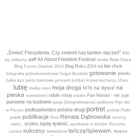
„Śmierć Prezydenta. Czy zmienił nas tamten styczeń”
400
aaff
All About Freedom Festival
kg cielęciny
bestie
Biała Owca
Blog Roku 2014
co kto chce
Blog Forum Gdańsk 2014
gotowanie
jelonki
fotografia jednokomórkowa
Gogol Bordello
Julka
kicz party
kolorowe jarmarki
kot(ka)
krowa
kucharzy 15stu..
lubię
moja droga
na
MTK
na 'dysce'
melka
miss
pieska
odbiło misię
Pan Marian - nie żyje
nawiedzeni
ostatni
panowie na budowie
pasja (fotografowania)
pedicure
Pięć dni
portret
podkast/wideo
polskie drogi
w Paryżu
pośnie
Ptaki
publikacje
Renata Dąbrowska
publik
Reis
rycerzy
scyklu: będę tęsknić.
wielu..
spotkania w drodze
Stocznia
sukcesy
tańczę/śpiewam.
twarze
Lenina
świniobicie