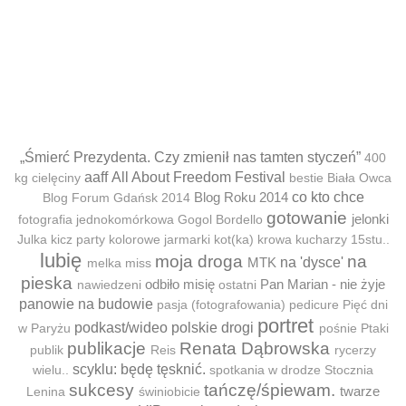
„Śmierć Prezydenta. Czy zmienił nas tamten styczeń”
400
aaff
All About Freedom Festival
kg cielęciny
bestie
Biała Owca
Blog Roku 2014
co kto chce
Blog Forum Gdańsk 2014
gotowanie
jelonki
fotografia jednokomórkowa
Gogol Bordello
Julka
kicz party
kolorowe jarmarki
kot(ka)
krowa
kucharzy 15stu..
lubię
moja droga
na
MTK
na 'dysce'
melka
miss
pieska
odbiło misię
Pan Marian - nie żyje
nawiedzeni
ostatni
panowie na budowie
pasja (fotografowania)
pedicure
Pięć dni
portret
podkast/wideo
polskie drogi
w Paryżu
pośnie
Ptaki
publikacje
Renata Dąbrowska
publik
Reis
rycerzy
scyklu: będę tęsknić.
wielu..
spotkania w drodze
Stocznia
sukcesy
tańczę/śpiewam.
twarze
Lenina
świniobicie