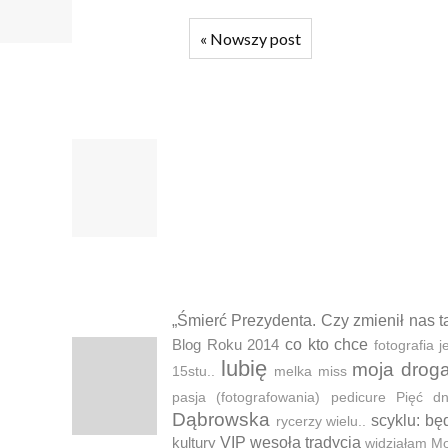
«
Nowszy post
„Śmierć Prezydenta. Czy zmienił nas t
Blog Roku 2014
co kto chce
fotografia
lubię
moja drog
15stu..
melka
miss
pasja (fotografowania)
pedicure
Pięć d
Dąbrowska
scyklu: bę
rycerzy wielu..
kultury
VIP
wesoła tradycja
widziałam M