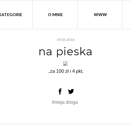
KATEGORIE
O MNIE
WWW
19.05.2010
na pieska
..za 100 zł i 4 pkt.
#moja droga