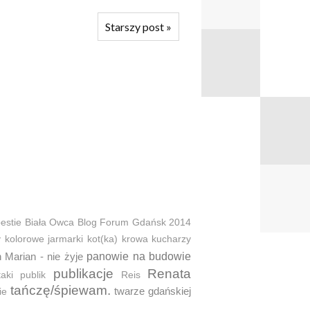
Starszy post
»
estie
Biała Owca
Blog Forum Gdańsk 2014
y
kolorowe jarmarki
kot(ka)
krowa
kucharzy
 Marian - nie żyje
panowie na budowie
publikacje
Renata
taki
publik
Reis
tańczę/śpiewam.
twarze gdańskiej
ie