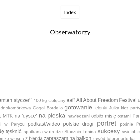
Index
Obserwatorzy
amten styczeń”
aaff
All About Freedom Festival
400 kg cielęciny
b
gotowanie
jelonki
 jednokomórkowa
Gogol Bordello
Julka
kicz part
a
na pieska
MTK
na 'dysce'
odbiło misię
Pan
nawiedzeni
ostatni
portret
podkast/wideo
polskie drogi
ni w Paryżu
pośnie
P
sukcesy
dę tęsknić.
spotkania w drodze
Stocznia Lenina
świniobic
z blendą
zapraszam na balkon
onikę
wiosna
zawód fotoreporterka