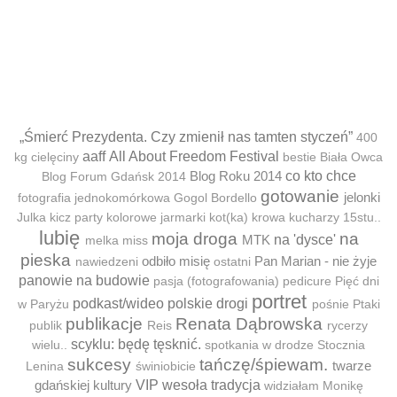
„Śmierć Prezydenta. Czy zmienił nas tamten styczeń”
400
aaff
All About Freedom Festival
kg cielęciny
bestie
Biała Owca
Blog Roku 2014
co kto chce
Blog Forum Gdańsk 2014
gotowanie
jelonki
fotografia jednokomórkowa
Gogol Bordello
Julka
kicz party
kolorowe jarmarki
kot(ka)
krowa
kucharzy 15stu..
lubię
moja droga
na
MTK
na 'dysce'
melka
miss
pieska
odbiło misię
Pan Marian - nie żyje
nawiedzeni
ostatni
panowie na budowie
pasja (fotografowania)
pedicure
Pięć dni
portret
podkast/wideo
polskie drogi
w Paryżu
pośnie
Ptaki
publikacje
Renata Dąbrowska
publik
Reis
rycerzy
scyklu: będę tęsknić.
wielu..
spotkania w drodze
Stocznia
sukcesy
tańczę/śpiewam.
twarze
Lenina
świniobicie
gdańskiej kultury
VIP
wesoła tradycja
widziałam Monikę