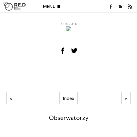
MENU
7.04.2010
«
Index
»
Obserwatorzy