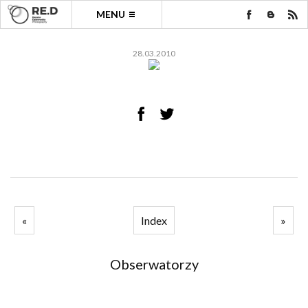
MENU
28.03.2010
«
Index
»
Obserwatorzy