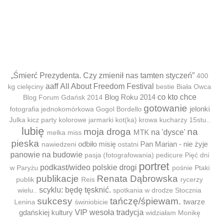
„Śmierć Prezydenta. Czy zmienił nas tamten styczeń”
400
aaff
All About Freedom Festival
kg cielęciny
bestie
Biała Owca
Blog Roku 2014
co kto chce
Blog Forum Gdańsk 2014
gotowanie
jelonki
fotografia jednokomórkowa
Gogol Bordello
Julka
kicz party
kolorowe jarmarki
kot(ka)
krowa
kucharzy 15stu..
lubię
moja droga
na
MTK
na 'dysce'
melka
miss
pieska
odbiło misię
Pan Marian - nie żyje
nawiedzeni
ostatni
panowie na budowie
pasja (fotografowania)
pedicure
Pięć dni
portret
podkast/wideo
polskie drogi
w Paryżu
pośnie
Ptaki
publikacje
Renata Dąbrowska
publik
Reis
rycerzy
scyklu: będę tęsknić.
wielu..
spotkania w drodze
Stocznia
sukcesy
tańczę/śpiewam.
twarze
Lenina
świniobicie
gdańskiej kultury
VIP
wesoła tradycja
widziałam Monikę