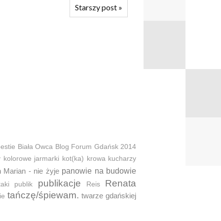
Starszy post
»
estie
Biała Owca
Blog Forum Gdańsk 2014
y
kolorowe jarmarki
kot(ka)
krowa
kucharzy
 Marian - nie żyje
panowie na budowie
publikacje
Renata
taki
publik
Reis
tańczę/śpiewam.
twarze gdańskiej
ie