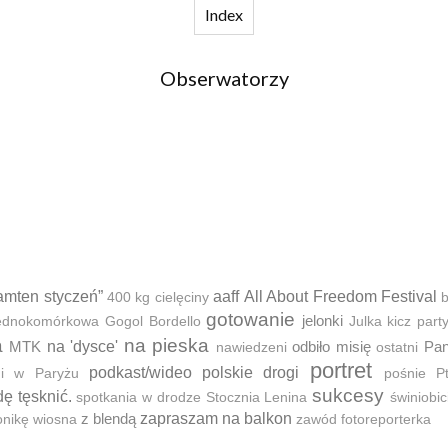
Index
Obserwatorzy
amten styczeń”
aaff
All About Freedom Festival
400 kg cielęciny
b
gotowanie
jelonki
 jednokomórkowa
Gogol Bordello
Julka
kicz part
a
na pieska
MTK
na 'dysce'
odbiło misię
Pan
nawiedzeni
ostatni
portret
podkast/wideo
polskie drogi
ni w Paryżu
pośnie
P
sukcesy
dę tęsknić.
spotkania w drodze
Stocznia Lenina
świniobic
z blendą
zapraszam na balkon
onikę
wiosna
zawód fotoreporterka