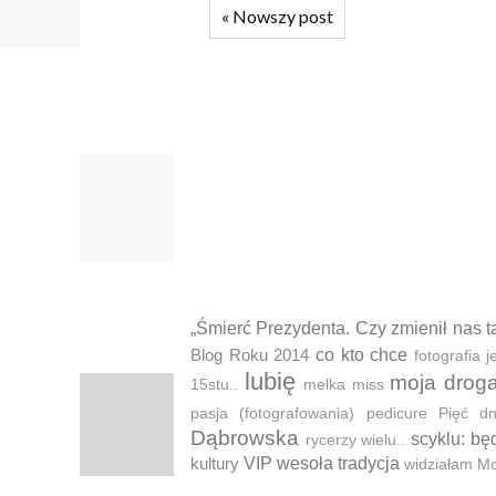
«
Nowszy post
„Śmierć Prezydenta. Czy zmienił nas t
Blog Roku 2014
co kto chce
fotografia
lubię
moja drog
15stu..
melka
miss
pasja (fotografowania)
pedicure
Pięć d
Dąbrowska
scyklu: bę
rycerzy wielu..
kultury
VIP
wesoła tradycja
widziałam M