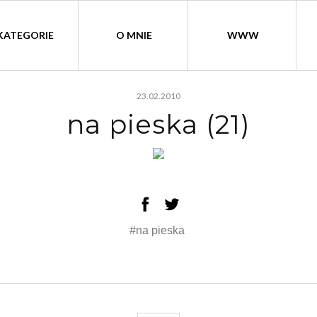
KATEGORIE
O MNIE
WWW
23.02.2010
na pieska (21)
#na pieska