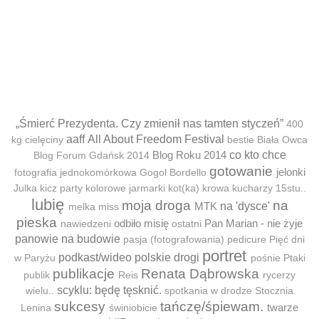
„Śmierć Prezydenta. Czy zmienił nas tamten styczeń”
400
aaff
All About Freedom Festival
kg cielęciny
bestie
Biała Owca
Blog Roku 2014
co kto chce
Blog Forum Gdańsk 2014
gotowanie
jelonki
fotografia jednokomórkowa
Gogol Bordello
Julka
kicz party
kolorowe jarmarki
kot(ka)
krowa
kucharzy 15stu..
lubię
moja droga
na
MTK
na 'dysce'
melka
miss
pieska
odbiło misię
Pan Marian - nie żyje
nawiedzeni
ostatni
panowie na budowie
pasja (fotografowania)
pedicure
Pięć dni
portret
podkast/wideo
polskie drogi
w Paryżu
pośnie
Ptaki
publikacje
Renata Dąbrowska
publik
Reis
rycerzy
scyklu: będę tęsknić.
wielu..
spotkania w drodze
Stocznia
sukcesy
tańczę/śpiewam.
twarze
Lenina
świniobicie