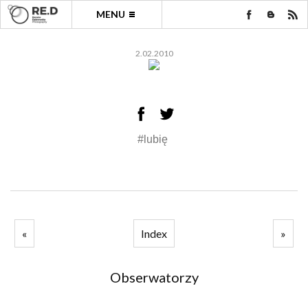
MENU
2.02.2010
#lubię
«
Index
»
Obserwatorzy