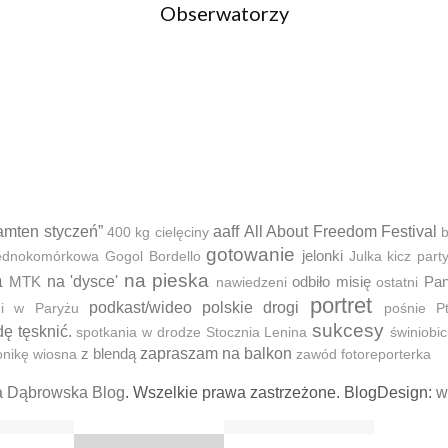
Obserwatorzy
amten styczeń”
aaff
All About Freedom Festival
400 kg cielęciny
b
gotowanie
jelonki
 jednokomórkowa
Gogol Bordello
Julka
kicz part
a
na pieska
MTK
na 'dysce'
odbiło misię
Pan
nawiedzeni
ostatni
portret
podkast/wideo
polskie drogi
ni w Paryżu
pośnie
P
sukcesy
dę tęsknić.
spotkania w drodze
Stocznia Lenina
świniobic
z blendą
zapraszam na balkon
onikę
wiosna
zawód fotoreporterka
a Dąbrowska Blog
. Wszelkie prawa zastrzeżone. BlogDesign:
w