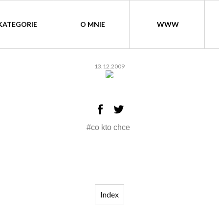
KATEGORIE
O MNIE
WWW
13.12.2009
#co kto chce
Index