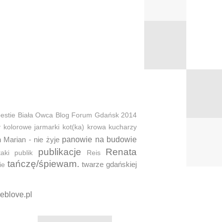
estie
Biała Owca
Blog Forum Gdańsk 2014
y
kolorowe jarmarki
kot(ka)
krowa
kucharzy
 Marian - nie żyje
panowie na budowie
publikacje
Renata
taki
publik
Reis
tańczę/śpiewam.
twarze gdańskiej
ie
eblove.pl