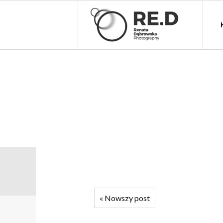
«
Nowszy post