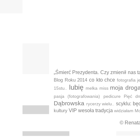
„Śmierć Prezydenta. Czy zmienił nas t
Blog Roku 2014
co kto chce
fotografia
lubię
moja drog
15stu..
melka
miss
pasja (fotografowania)
pedicure
Pięć d
Dąbrowska
scyklu: bę
rycerzy wielu..
kultury
VIP
wesoła tradycja
widziałam M
© Renat