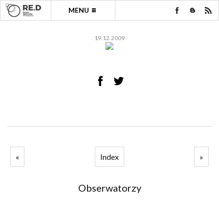
MENU
19.12.2009
«
Index
»
Obserwatorzy