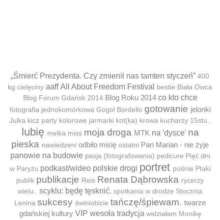
„Śmierć Prezydenta. Czy zmienił nas tamten styczeń”
400
aaff
All About Freedom Festival
kg cielęciny
bestie
Biała Owca
Blog Roku 2014
co kto chce
Blog Forum Gdańsk 2014
gotowanie
jelonki
fotografia jednokomórkowa
Gogol Bordello
Julka
kicz party
kolorowe jarmarki
kot(ka)
krowa
kucharzy 15stu..
lubię
moja droga
na
MTK
na 'dysce'
melka
miss
pieska
odbiło misię
Pan Marian - nie żyje
nawiedzeni
ostatni
panowie na budowie
pasja (fotografowania)
pedicure
Pięć dni
portret
podkast/wideo
polskie drogi
w Paryżu
pośnie
Ptaki
publikacje
Renata Dąbrowska
publik
Reis
rycerzy
scyklu: będę tęsknić.
wielu..
spotkania w drodze
Stocznia
sukcesy
tańczę/śpiewam.
twarze
Lenina
świniobicie
gdańskiej kultury
VIP
wesoła tradycja
widziałam Monikę