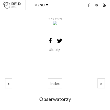
MENU
7.12.2009
#lubię
«
Index
»
Obserwatorzy