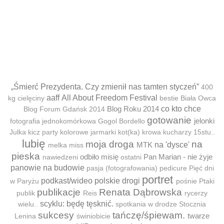
„Śmierć Prezydenta. Czy zmienił nas tamten styczeń”
400
aaff
All About Freedom Festival
kg cielęciny
bestie
Biała Owca
Blog Roku 2014
co kto chce
Blog Forum Gdańsk 2014
gotowanie
jelonki
fotografia jednokomórkowa
Gogol Bordello
Julka
kicz party
kolorowe jarmarki
kot(ka)
krowa
kucharzy 15stu..
lubię
moja droga
na
MTK
na 'dysce'
melka
miss
pieska
odbiło misię
Pan Marian - nie żyje
nawiedzeni
ostatni
panowie na budowie
pasja (fotografowania)
pedicure
Pięć dni
portret
podkast/wideo
polskie drogi
w Paryżu
pośnie
Ptaki
publikacje
Renata Dąbrowska
publik
Reis
rycerzy
scyklu: będę tęsknić.
wielu..
spotkania w drodze
Stocznia
sukcesy
tańczę/śpiewam.
twarze
Lenina
świniobicie