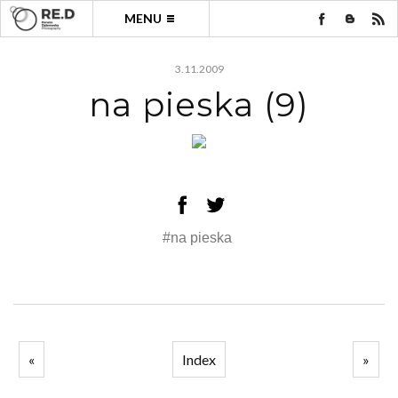
MENU
3.11.2009
na pieska (9)
#na pieska
«
Index
»