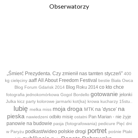
Obserwatorzy
„Śmierć Prezydenta. Czy zmienił nas tamten styczeń”
400
aaff
All About Freedom Festival
kg cielęciny
bestie
Biała Owca
Blog Roku 2014
co kto chce
Blog Forum Gdańsk 2014
gotowanie
jelonki
fotografia jednokomórkowa
Gogol Bordello
Julka
kicz party
kolorowe jarmarki
kot(ka)
krowa
kucharzy 15stu..
lubię
moja droga
na
MTK
na 'dysce'
melka
miss
pieska
odbiło misię
Pan Marian - nie żyje
nawiedzeni
ostatni
panowie na budowie
pasja (fotografowania)
pedicure
Pięć dni
portret
podkast/wideo
polskie drogi
w Paryżu
pośnie
Ptaki